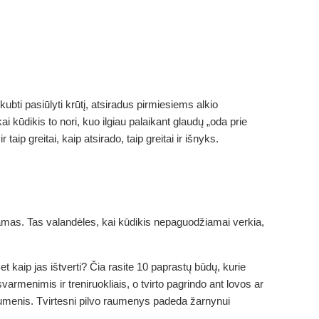
kubti pasiūlyti krūtį, atsiradus pirmiesiems alkio
i kūdikis to nori, kuo ilgiau palaikant glaudų „oda prie
aip greitai, kaip atsirado, taip greitai ir išnyks.
 mamas. Tas valandėles, kai kūdikis nepaguodžiamai verkia,
t kaip jas ištverti? Čia rasite 10 paprastų būdų, kurie
varmenimis ir treniruokliais, o tvirto pagrindo ant lovos ar
o raumenis. Tvirtesni pilvo raumenys padeda žarnynui