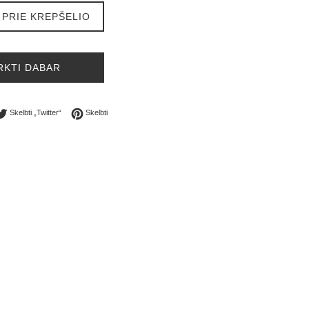
 PRIE KREPŠELIO
RKTI DABAR
rinti „Facebook“
Skelbti „Twitter“
Skelbti „Pinterest“
Skelbti „Twitter“
Skelbti