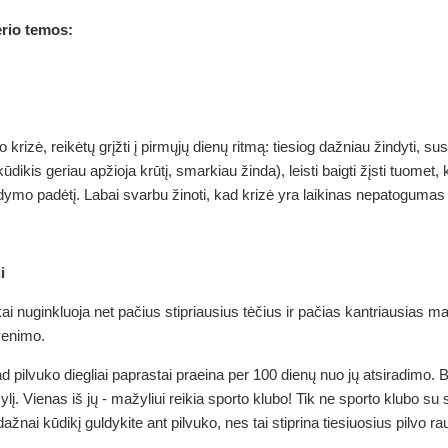
rio temos:
krizė, reikėtų grįžti į pirmųjų dienų ritmą: tiesiog dažniau žindyti, sus
kis geriau apžioja krūtį, smarkiau žinda), leisti baigti žįsti tuomet, ka
dymo padėtį. Labai svarbu žinoti, kad krizė yra laikinas nepatogumas ir t
i
škai nuginkluoja net pačius stipriausius tėčius ir pačias kantriausias
yvenimo.
d pilvuko diegliai paprastai praeina per 100 dienų nuo jų atsiradimo. Be
į. Vienas iš jų - mažyliui reikia sporto klubo! Tik ne sporto klubo su s
r dažnai kūdikį guldykite ant pilvuko, nes tai stiprina tiesiuosius pilv