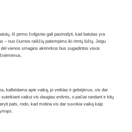
tutų. Iš pirmo žvilgsnio gali pasirodyti, kad batutas yra
s – nuo čiurnos raiščių patempimo iki rimtų lūžių. Jeigu
ad dėl vienos smagios akimirkos bus sugadintos visos
užsiėmimus.
ma, kalbėdama apie vaiką, jo veiklas ir gebėjimus, vis dar
 suteikiant vaikui vis daugiau erdvės, o pačiai randant ir kitų
aryti pats, rodo, kad motina vis dar suvokia vaiką kaip
tymąsi.