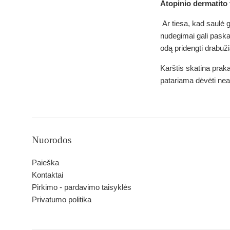
Atopinio dermatito 
Ar tiesa, kad saulė 
nudegimai gali paskat
odą pridengti drabuži
Karštis skatina praka
patariama dėvėti neap
Nuorodos
Paieška
Kontaktai
Pirkimo - pardavimo taisyklės
Privatumo politika