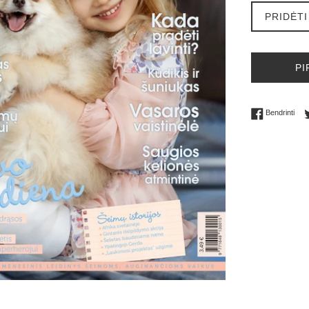
PRIDĖTI
PI
Bend
Bendrinti