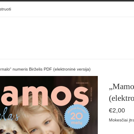
struoti
nalo“ numeris Birželis PDF (elektroninė versija)
„Mamos
(elektr
Įprasta
€2,00
kaina
Mokesčiai įtr