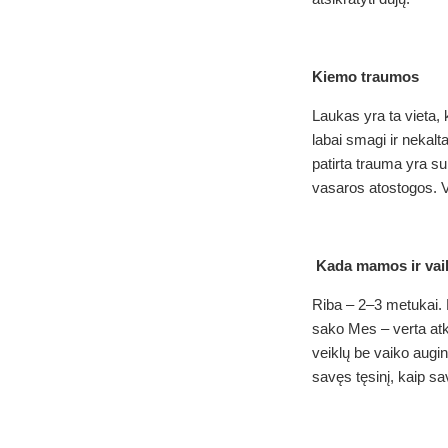
Kiemo traumos
Laukas yra ta vieta, 
labai smagi ir nekalt
patirta trauma yra s
vasaros atostogos. V
Kada mamos ir vaik
Riba – 2–3 metukai. K
sako Mes – verta atkr
veiklų be vaiko augin
savęs tęsinį, kaip sa