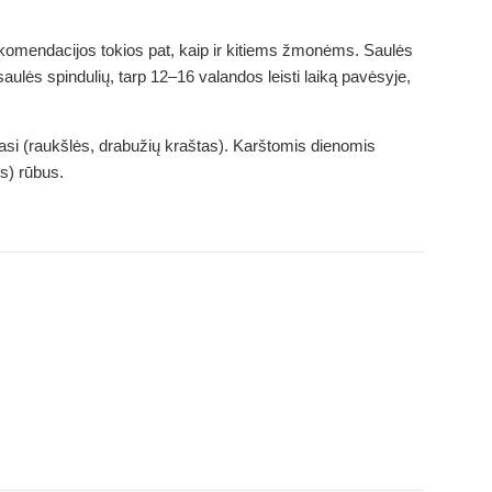
ekomendacijos tokios pat, kaip ir kitiems žmonėms. Saulės
aulės spindulių, tarp 12–16 valandos leisti laiką pavėsyje,
inasi (raukšlės, drabužių kraštas). Karštomis dienomis
us) rūbus.