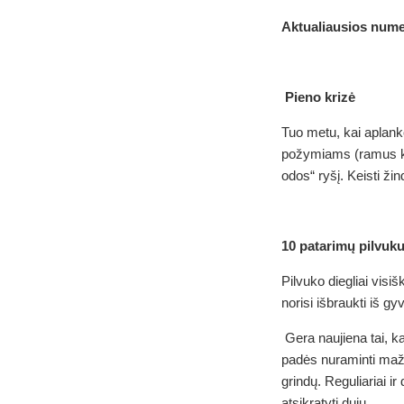
Aktualiausios nume
Pieno krizė
Tuo metu, kai aplanko 
požymiams (ramus kūdi
odos“ ryšį. Keisti žin
10 patarimų pilvuku
Pilvuko diegliai visi
norisi išbraukti iš g
Gera naujiena tai, ka
padės nuraminti mažyl
grindų. Reguliariai i
atsikratyti dujų.