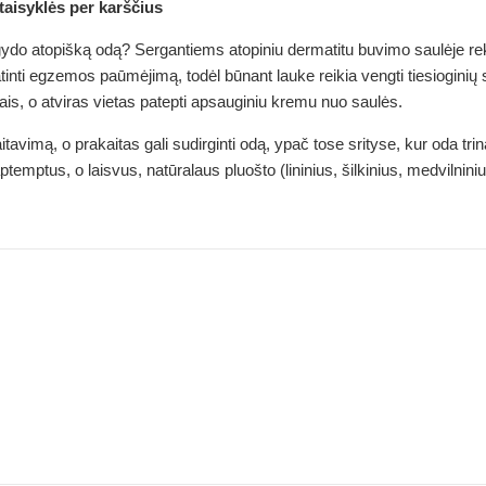
taisyklės per karščius
gydo atopišką odą? Sergantiems atopiniu dermatitu buvimo saulėje r
inti egzemos paūmėjimą, todėl būnant lauke reikia vengti tiesioginių s
ais, o atviras vietas patepti apsauginiu kremu nuo saulės.
itavimą, o prakaitas gali sudirginti odą, ypač tose srityse, kur oda tr
temptus, o laisvus, natūralaus pluošto (lininius, šilkinius, medvilnini