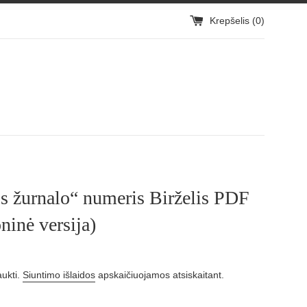
Krepšelis (
0
)
 žurnalo“ numeris Birželis PDF
oninė versija)
aukti.
Siuntimo išlaidos
apskaičiuojamos atsiskaitant.