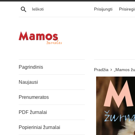
Eiti
Ieškoti
Prisijungti
Prisiregi
į
turinį
Pagrindinis
›
Pradžia
„Mamos žur
Naujausi
Prenumeratos
PDF žurnalai
Popieriniai žurnalai