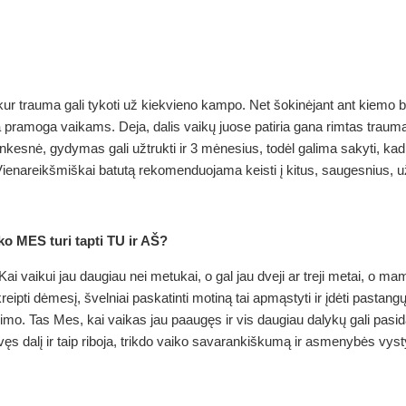
kur trauma gali tykoti už kiekvieno kampo. Net šokinėjant ant kiemo ba
a pramoga vaikams. Deja, dalis vaikų juose patiria gana rimtas trauma
unkesnė, gydymas gali užtrukti ir 3 mėnesius, todėl galima sakyti, k
ienareikšmiškai batutą rekomenduojama keisti į kitus, saugesnius, 
o MES turi tapti TU ir AŠ?
ai vaikui jau daugiau nei metukai, o gal jau dveji ar treji metai, o ma
eipti dėmesį, švelniai paskatinti motiną tai apmąstyti ir įdėti pastangų
imo. Tas Mes, kai vaikas jau paaugęs ir vis daugiau dalykų gali pasid
vęs dalį ir taip riboja, trikdo vaiko savarankiškumą ir asmenybės vys