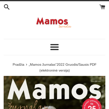
Eiti
į
turinį
Meniu
›
Pradžia
„Mamos žurnalas“2022 Gruodis/Sausis PDF
(elektroninė versija)