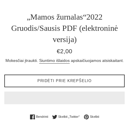
„Mamos žurnalas“2022
Gruodis/Sausis PDF (elektroninė
versija)
Įprasta
€2,00
kaina
Mokesčiai įtraukti.
Siuntimo išlaidos
apskaičiuojamos atsiskaitant.
PRIDĖTI PRIE KREPŠELIO
Bendrinti „Facebook“
Skelbti „Twitter“
Skelbti „Pinterest“
Bendrinti
Skelbti „Twitter“
Skelbti